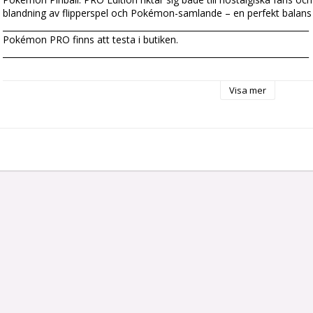
blandning av flipperspel och Pokémon-samlande – en perfekt balans me
_________________________________________________________________________

Pokémon PRO finns att testa i butiken.

_________________________________________________________________________

The new pinball machine is a collaboration between Stern Pinball, 
Visa mer
International, bringing the world of Trainers to pinball for the first ti
action: catching Pokémon, defeating rivals, and completing missions
SPIKE 3 technology, which ensures smooth animations, fast respons
What to expect in the Pro version:

+ Exciting mission-based gameplay centered on catching, training, and
+ Mechanically animated Poké Ball shot as a central gameplay eleme
+ Detailed playfield with themed ramps, targets, and spinners

+ Sounds, voiceovers, and music from the popular Pokémon TV serie
+ Online features via Insider Connected to track your Pokémon achi
Perfect for players who want a complete, action-packed Pokémon pi
gameplay and flow.