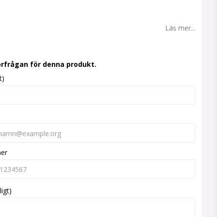
 favoritlistan
Läs mer...
örfrågan för denna produkt.
t)
mer
ligt)