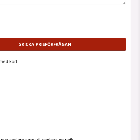
SKICKA PRISFÖRFRÅGAN
 med kort
 nya spelare som vill uppleva en unik 