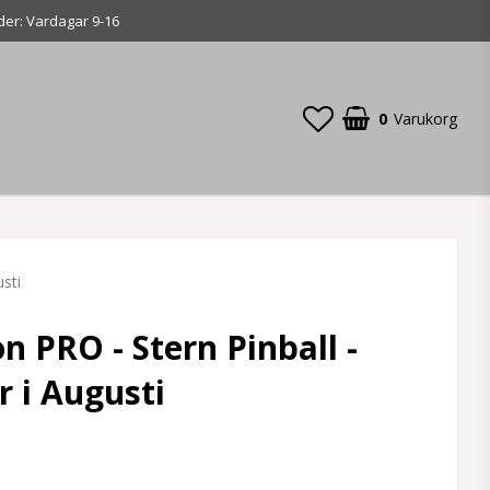
der: Vardagar 9-16
0
Varukorg
sti
 PRO - Stern Pinball -
 i Augusti