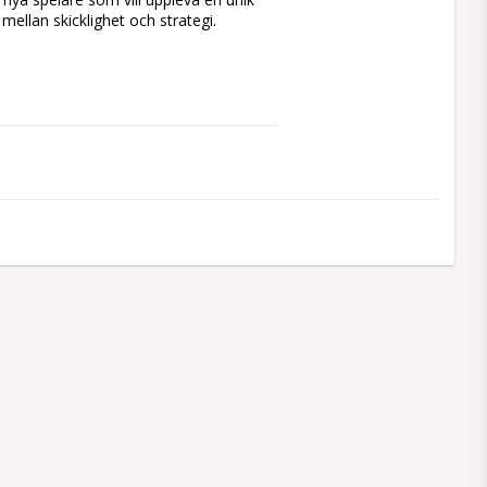
llan skicklighet och strategi.

Inc. and The Pokémon Company 
me. Players are immersed right in the 
—all powered by Stern’s cutting-edge 
e times, and dynamic gameplay.

 battling

nt

s

evements

nball experience—with a focus on 