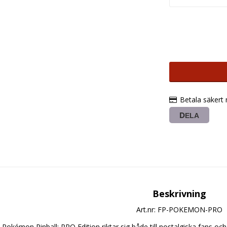
Betala säkert
DELA
Beskrivning
Art.nr: FP-POKEMON-PRO
Pokémon Pinball: PRO Edition riktar sig både till nostalgiska fans och