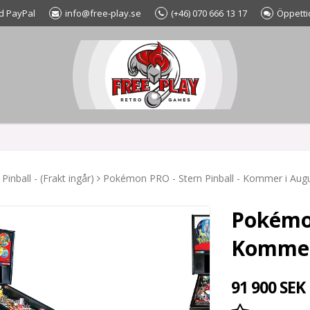
d PayPal
info@free-play.se
(+46) 070 666 13 17
Öppetti
 Pinball - (Frakt ingår)
Pokémon PRO - Stern Pinball - Kommer i Augu
Pokémon
Kommer
91 900 SEK