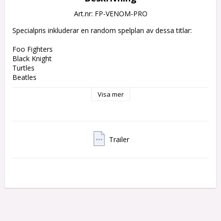
Art.nr: FP-VENOM-PRO
Specialpris inkluderar en random spelplan av dessa titlar:

Foo Fighters

Black Knight

Turtles

Beatles

Ghostbusters

Visa mer
Star Trek

Guardians of the galaxy

Led Zeppelin

Samt en player mat.

Trailer
Experience the chaotic Marvel universe with the Venom Pro 
pinball machine from Stern Pinball. Choose a host and 
immerse yourself in a unique gaming experience with over 20 
characters, dynamic containment vessels and mechanical 
paths. Enjoy hand-drawn comic art by Jeremy Packer 
(Zombie Yeti) and music by GRAMMY winner Mark Tremonti. 
With Stern's Insiter Connected System, you can save your 
progress and connect with the global community of players.
