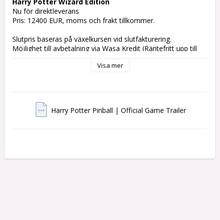
Harry Potter Wizard Edition
Nu för direktleverans

Pris: 12400 EUR, moms och frakt tillkommer.

Slutpris baseras på växelkursen vid slutfakturering.

Möjlighet till avbetalning via Wasa Kredit (Räntefritt upp till 
12, 24, 36 månader).  Kontakta oss för mer information. 

Visa mer
Wizard Edition Features
* Heroes & Villains RadCal™Art Package

* Enchanted Color-Shifting Armor

* Printed Backglass

Harry Potter Pinball | Official Game Trailer
* Backglass Full Surround Lighting

* Industry Leading JJP’s Invisiglass™

* Premium Direct Print Playfield

* 7 Chrome Wireform Ramps

* Quidditch Tri-Depth Interactive LED Topper

* Cinematic Inner Art Blades

* Shaker Motor

* External Volume Control Pane

Playfield Features:
3 Entrance 13 Exit Grand Staircase w/moving Portraits
